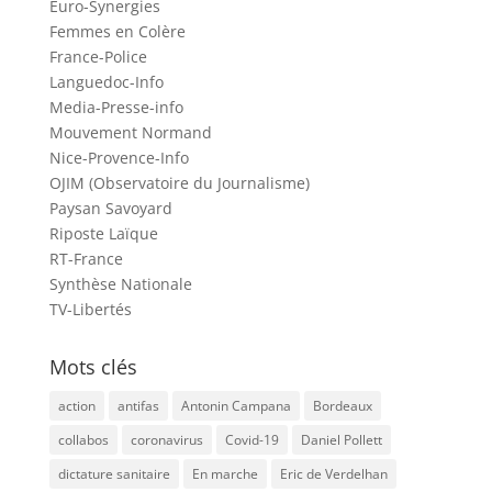
Euro-Synergies
Femmes en Colère
France-Police
Languedoc-Info
Media-Presse-info
Mouvement Normand
Nice-Provence-Info
OJIM (Observatoire du Journalisme)
Paysan Savoyard
Riposte Laïque
RT-France
Synthèse Nationale
TV-Libertés
Mots clés
action
antifas
Antonin Campana
Bordeaux
collabos
coronavirus
Covid-19
Daniel Pollett
dictature sanitaire
En marche
Eric de Verdelhan