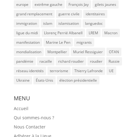
europe
extrême gauche
François Jay
gilets jaunes
grand remplacement
guerre civile
identitaires
immigration
islam
islamisation
languedoc
ligue du midi
Llorenç Perrié Albanell
LREM
Macron
manifestation
Marine Le Pen
migrants
mondialisation
Montpellier
Muriel Ressiguier
OTAN
pandémie
racaille
richard roudier
roudier
Russie
réseau identités
terrorisme
Thierry Lafronde
UE
Ukraine
États-Unis
élection présidentielle
MENU
Accueil
Qui sommes-nous ?
Nous Contacter
Adhérer à la Ligue