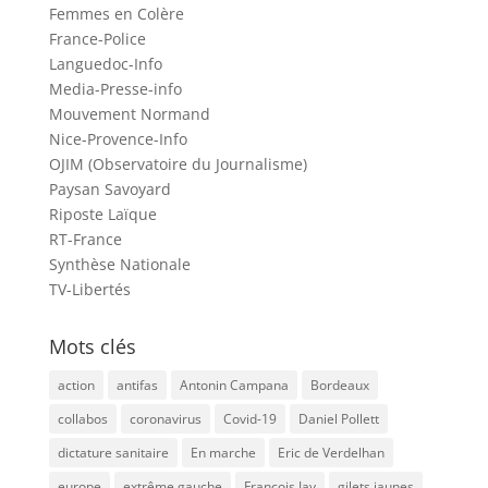
Femmes en Colère
France-Police
Languedoc-Info
Media-Presse-info
Mouvement Normand
Nice-Provence-Info
OJIM (Observatoire du Journalisme)
Paysan Savoyard
Riposte Laïque
RT-France
Synthèse Nationale
TV-Libertés
Mots clés
action
antifas
Antonin Campana
Bordeaux
collabos
coronavirus
Covid-19
Daniel Pollett
dictature sanitaire
En marche
Eric de Verdelhan
europe
extrême gauche
François Jay
gilets jaunes