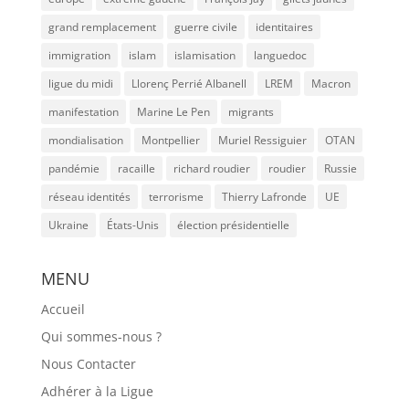
grand remplacement
guerre civile
identitaires
immigration
islam
islamisation
languedoc
ligue du midi
Llorenç Perrié Albanell
LREM
Macron
manifestation
Marine Le Pen
migrants
mondialisation
Montpellier
Muriel Ressiguier
OTAN
pandémie
racaille
richard roudier
roudier
Russie
réseau identités
terrorisme
Thierry Lafronde
UE
Ukraine
États-Unis
élection présidentielle
MENU
Accueil
Qui sommes-nous ?
Nous Contacter
Adhérer à la Ligue