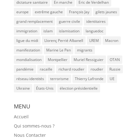
dictature sanitaire
En marche
Eric de Verdelhan
europe
extrême gauche
François Jay
gilets jaunes
grand remplacement
guerre civile
identitaires
immigration
islam
islamisation
languedoc
ligue du midi
Llorenç Perrié Albanell
LREM
Macron
manifestation
Marine Le Pen
migrants
mondialisation
Montpellier
Muriel Ressiguier
OTAN
pandémie
racaille
richard roudier
roudier
Russie
réseau identités
terrorisme
Thierry Lafronde
UE
Ukraine
États-Unis
élection présidentielle
MENU
Accueil
Qui sommes-nous ?
Nous Contacter