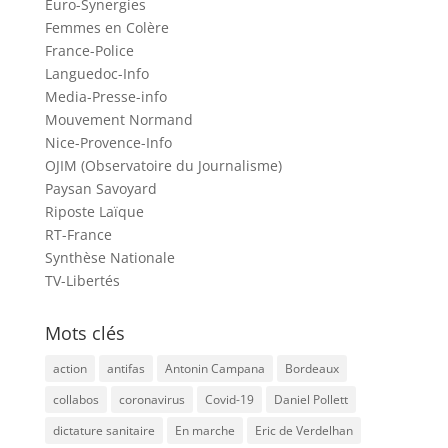
Euro-Synergies
Femmes en Colère
France-Police
Languedoc-Info
Media-Presse-info
Mouvement Normand
Nice-Provence-Info
OJIM (Observatoire du Journalisme)
Paysan Savoyard
Riposte Laïque
RT-France
Synthèse Nationale
TV-Libertés
Mots clés
action
antifas
Antonin Campana
Bordeaux
collabos
coronavirus
Covid-19
Daniel Pollett
dictature sanitaire
En marche
Eric de Verdelhan