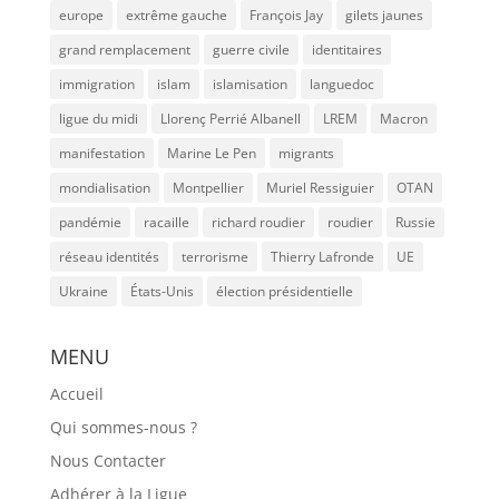
europe
extrême gauche
François Jay
gilets jaunes
grand remplacement
guerre civile
identitaires
immigration
islam
islamisation
languedoc
ligue du midi
Llorenç Perrié Albanell
LREM
Macron
manifestation
Marine Le Pen
migrants
mondialisation
Montpellier
Muriel Ressiguier
OTAN
pandémie
racaille
richard roudier
roudier
Russie
réseau identités
terrorisme
Thierry Lafronde
UE
Ukraine
États-Unis
élection présidentielle
MENU
Accueil
Qui sommes-nous ?
Nous Contacter
Adhérer à la Ligue