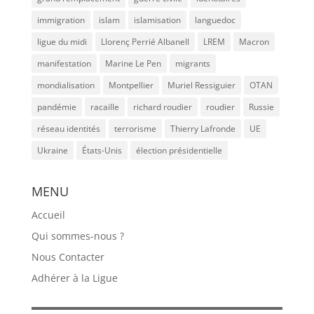
immigration
islam
islamisation
languedoc
ligue du midi
Llorenç Perrié Albanell
LREM
Macron
manifestation
Marine Le Pen
migrants
mondialisation
Montpellier
Muriel Ressiguier
OTAN
pandémie
racaille
richard roudier
roudier
Russie
réseau identités
terrorisme
Thierry Lafronde
UE
Ukraine
États-Unis
élection présidentielle
MENU
Accueil
Qui sommes-nous ?
Nous Contacter
Adhérer à la Ligue