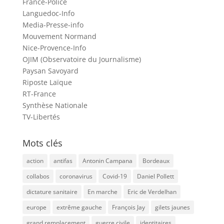
France-Police
Languedoc-Info
Media-Presse-info
Mouvement Normand
Nice-Provence-Info
OJIM (Observatoire du Journalisme)
Paysan Savoyard
Riposte Laïque
RT-France
Synthèse Nationale
TV-Libertés
Mots clés
action
antifas
Antonin Campana
Bordeaux
collabos
coronavirus
Covid-19
Daniel Pollett
dictature sanitaire
En marche
Eric de Verdelhan
europe
extrême gauche
François Jay
gilets jaunes
grand remplacement
guerre civile
identitaires