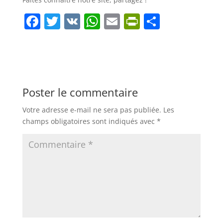
F
T
V
W
E
Pr
P
a
w
K
h
m
in
ar
c
itt
at
ai
tF
ta
e
er
s
l
ri
g
b
A
e
er
Poster le commentaire
o
p
n
Votre adresse e-mail ne sera pas publiée.
Les
o
p
dl
champs obligatoires sont indiqués avec
*
k
y