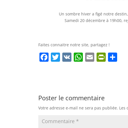
Un sombre hiver a figé notre desti
Samedi 20 décembre à 19h00, rej
Faites connaitre notre site, partagez !
F
T
V
W
E
Pr
P
a
w
K
h
m
in
ar
c
itt
at
ai
tF
ta
e
er
s
l
ri
g
b
A
e
er
Poster le commentaire
o
p
n
Votre adresse e-mail ne sera pas publiée.
Les 
o
p
dl
k
y