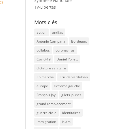
Synthèse Nationale
es
TV-Libertés
Mots clés
action
antifas
Antonin Campana
Bordeaux
collabos
coronavirus
Covid-19
Daniel Pollett
dictature sanitaire
En marche
Eric de Verdelhan
europe
extrême gauche
François Jay
gilets jaunes
grand remplacement
guerre civile
identitaires
immigration
islam