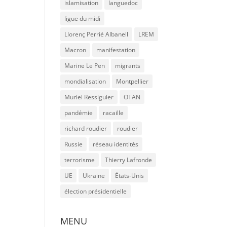
islamisation
languedoc
ligue du midi
Llorenç Perrié Albanell
LREM
Macron
manifestation
Marine Le Pen
migrants
mondialisation
Montpellier
Muriel Ressiguier
OTAN
pandémie
racaille
richard roudier
roudier
Russie
réseau identités
terrorisme
Thierry Lafronde
UE
Ukraine
États-Unis
élection présidentielle
MENU