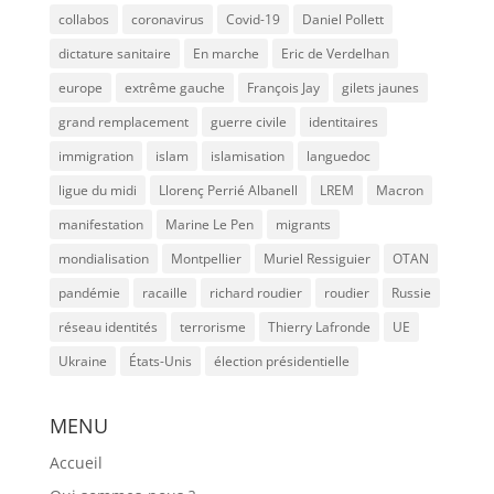
collabos
coronavirus
Covid-19
Daniel Pollett
dictature sanitaire
En marche
Eric de Verdelhan
europe
extrême gauche
François Jay
gilets jaunes
grand remplacement
guerre civile
identitaires
immigration
islam
islamisation
languedoc
ligue du midi
Llorenç Perrié Albanell
LREM
Macron
manifestation
Marine Le Pen
migrants
mondialisation
Montpellier
Muriel Ressiguier
OTAN
pandémie
racaille
richard roudier
roudier
Russie
réseau identités
terrorisme
Thierry Lafronde
UE
Ukraine
États-Unis
élection présidentielle
MENU
Accueil