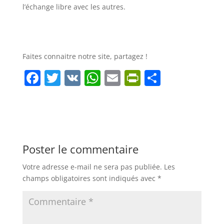
l’échange libre avec les autres.
Faites connaitre notre site, partagez !
F
T
V
W
E
Pr
P
a
w
K
h
m
in
ar
c
itt
at
ai
tF
ta
e
er
s
l
ri
g
b
A
e
er
Poster le commentaire
o
p
n
Votre adresse e-mail ne sera pas publiée.
Les
o
p
dl
champs obligatoires sont indiqués avec
*
k
y