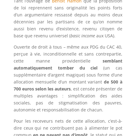
Tant l’ouvrage de
Benoît Hamon
que la proposition
de loi reprennent sans originalité les points forts
d’un argumentaire ressassé depuis au moins deux
décennies par les partisans de ce qu’on nomme
aussi bien revenu d’existence, revenu citoyen de
base que revenu universel (
basic income
aux USA).
Ouverte de droit à tous – même aux PDG du CAC 40,
perçue à vie, inconditionnelle et sans contrepartie,
cette manne providentielle
semblant
automatiquement tomber du ciel
(un cas
supplémentaire d’argent magique) sous forme d’une
allocation mensuelle d’un montant variant
de 500 à
700 euros selon les auteurs
, est censée présenter de
multiples avantages : simplification des aides
sociales, pas de stigmatisation des pauvres,
autonomie et responsabilisation de chacun.
Pour les receveurs nets de cette allocation, c’est-à-
dire ceux qui ne contribuent pas à alimenter le pot
commun
en ne payant pas d’impôt
, le statut qui en