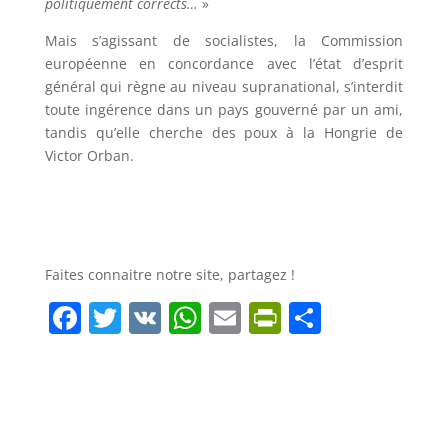
politiquement corrects…
»
Mais s’agissant de socialistes, la Commission
européenne en concordance avec l’état d’esprit
général qui règne au niveau supranational, s’interdit
toute ingérence dans un pays gouverné par un ami,
tandis qu’elle cherche des poux à la Hongrie de
Victor Orban.
Faites connaitre notre site, partagez !
F
T
V
W
E
Pr
P
a
w
K
h
m
in
ar
c
itt
at
ai
tF
ta
e
er
s
l
ri
g
b
A
e
er