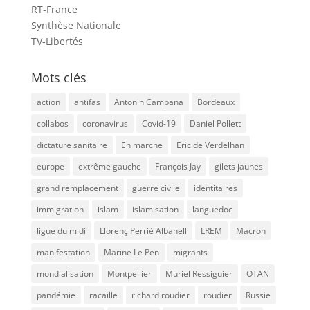
RT-France
Synthèse Nationale
TV-Libertés
Mots clés
action
antifas
Antonin Campana
Bordeaux
collabos
coronavirus
Covid-19
Daniel Pollett
dictature sanitaire
En marche
Eric de Verdelhan
europe
extrême gauche
François Jay
gilets jaunes
grand remplacement
guerre civile
identitaires
immigration
islam
islamisation
languedoc
ligue du midi
Llorenç Perrié Albanell
LREM
Macron
manifestation
Marine Le Pen
migrants
mondialisation
Montpellier
Muriel Ressiguier
OTAN
pandémie
racaille
richard roudier
roudier
Russie