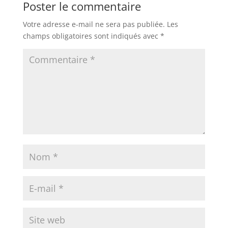
Poster le commentaire
o
p
n
Votre adresse e-mail ne sera pas publiée.
Les
o
p
dl
champs obligatoires sont indiqués avec
*
k
y