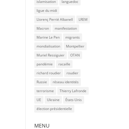
islamisation
languedoc
ligue du midi
Llorenç Perrié Albanell
LREM
Macron
manifestation
Marine Le Pen
migrants
mondialisation
Montpellier
Muriel Ressiguier
OTAN
pandémie
racaille
richard roudier
roudier
Russie
réseau identités
terrorisme
Thierry Lafronde
UE
Ukraine
États-Unis
élection présidentielle
MENU