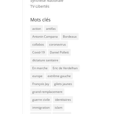
Synthèse Nationale
TV-Libertés
Mots clés
action
antifas
Antonin Campana
Bordeaux
collabos
coronavirus
Covid-19
Daniel Pollett
dictature sanitaire
En marche
Eric de Verdelhan
europe
extrême gauche
François Jay
gilets jaunes
grand remplacement
guerre civile
identitaires
immigration
islam