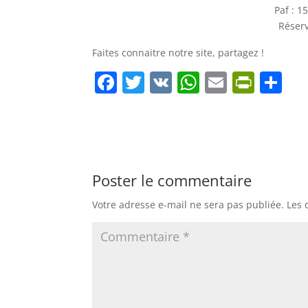
Paf : 1
Réser
Faites connaitre notre site, partagez !
F
T
V
W
E
Pr
P
a
w
K
h
m
in
ar
c
itt
at
ai
tF
ta
e
er
s
l
ri
g
b
A
e
er
Poster le commentaire
o
p
n
Votre adresse e-mail ne sera pas publiée.
Les 
o
p
dl
k
y