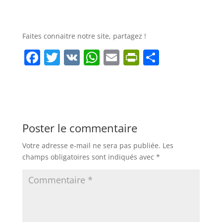
Faites connaitre notre site, partagez !
F
T
V
W
E
Pr
P
a
w
K
h
m
in
ar
c
itt
at
ai
tF
ta
e
er
s
l
ri
g
b
A
e
er
Poster le commentaire
o
p
n
Votre adresse e-mail ne sera pas publiée.
Les
o
p
dl
champs obligatoires sont indiqués avec
*
k
y