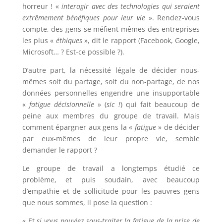
horreur ! «
interagir avec des technologies qui seraient
extrêmement bénéfiques pour leur vie
». Rendez-vous
compte, des gens se méfient mêmes des entreprises
les plus «
éthiques
», dit le rapport (Facebook, Google,
Microsoft… ? Est-ce possible ?).
D’autre part, la nécessité légale de décider nous-
mêmes soit du partage, soit du non-partage, de nos
données personnelles engendre une insupportable
«
fatigue décisionnelle
» (
sic !
) qui fait beaucoup de
peine aux membres du groupe de travail. Mais
comment épargner aux gens la «
fatigue
» de décider
par eux-mêmes de leur propre vie, semble
demander le rapport ?
Le groupe de travail a longtemps étudié ce
problème, et puis soudain, avec beaucoup
d’empathie et de sollicitude pour les pauvres gens
que nous sommes, il pose la question :
« Et
si vous pouviez sous-traiter la fatigue de la prise de