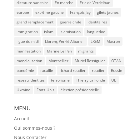
dictature sanitaire
En marche
Eric de Verdelhan
europe
extrême gauche
François Jay
gilets jaunes
grand remplacement
guerre civile
identitaires
immigration
islam
islamisation
languedoc
ligue du midi
Llorenç Perrié Albanell
LREM
Macron
manifestation
Marine Le Pen
migrants
mondialisation
Montpellier
Muriel Ressiguier
OTAN
pandémie
racaille
richard roudier
roudier
Russie
réseau identités
terrorisme
Thierry Lafronde
UE
Ukraine
États-Unis
élection présidentielle
MENU
Accueil
Qui sommes-nous ?
Nous Contacter