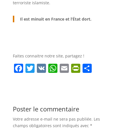
terroriste islamiste.
Il est minuit en France et l’État dort.
Faites connaitre notre site, partagez !
F
T
V
W
E
Pr
P
a
w
K
h
m
in
ar
c
itt
at
ai
tF
ta
e
er
s
l
ri
g
b
A
e
er
Poster le commentaire
o
p
n
Votre adresse e-mail ne sera pas publiée.
Les
o
p
dl
champs obligatoires sont indiqués avec
*