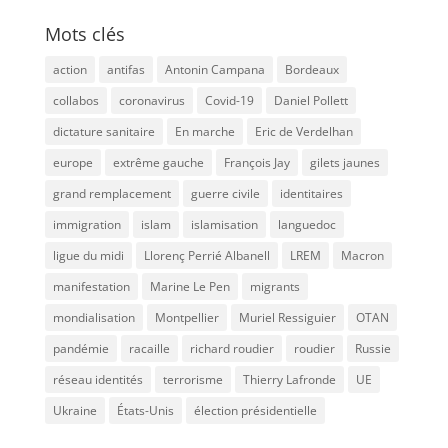
Mots clés
action
antifas
Antonin Campana
Bordeaux
collabos
coronavirus
Covid-19
Daniel Pollett
dictature sanitaire
En marche
Eric de Verdelhan
europe
extrême gauche
François Jay
gilets jaunes
grand remplacement
guerre civile
identitaires
immigration
islam
islamisation
languedoc
ligue du midi
Llorenç Perrié Albanell
LREM
Macron
manifestation
Marine Le Pen
migrants
mondialisation
Montpellier
Muriel Ressiguier
OTAN
pandémie
racaille
richard roudier
roudier
Russie
réseau identités
terrorisme
Thierry Lafronde
UE
Ukraine
États-Unis
élection présidentielle