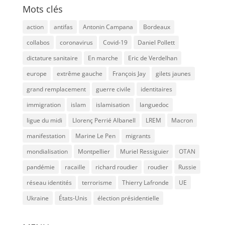
Mots clés
action
antifas
Antonin Campana
Bordeaux
collabos
coronavirus
Covid-19
Daniel Pollett
dictature sanitaire
En marche
Eric de Verdelhan
europe
extrême gauche
François Jay
gilets jaunes
grand remplacement
guerre civile
identitaires
immigration
islam
islamisation
languedoc
ligue du midi
Llorenç Perrié Albanell
LREM
Macron
manifestation
Marine Le Pen
migrants
mondialisation
Montpellier
Muriel Ressiguier
OTAN
pandémie
racaille
richard roudier
roudier
Russie
réseau identités
terrorisme
Thierry Lafronde
UE
Ukraine
États-Unis
élection présidentielle