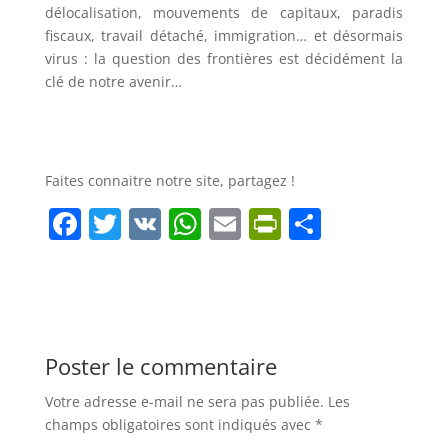
délocalisation, mouvements de capitaux, paradis
fiscaux, travail détaché, immigration… et désormais
virus : la question des frontières est décidément la
clé de notre avenir…
Faites connaitre notre site, partagez !
F
T
V
W
E
Pr
P
a
w
K
h
m
in
ar
c
itt
at
ai
tF
ta
e
er
s
l
ri
g
b
A
e
er
Poster le commentaire
o
p
n
Votre adresse e-mail ne sera pas publiée.
Les
o
p
dl
champs obligatoires sont indiqués avec
*
k
y