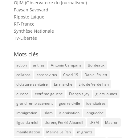
OJIM (Observatoire du Journalisme)
Paysan Savoyard
Riposte Laïque
RT-France
Synthèse Nationale
TV-Libertés
Mots clés
action
antifas
Antonin Campana
Bordeaux
collabos
coronavirus
Covid-19
Daniel Pollett
dictature sanitaire
En marche
Eric de Verdelhan
europe
extrême gauche
François Jay
gilets jaunes
grand remplacement
guerre civile
identitaires
immigration
islam
islamisation
languedoc
ligue du midi
Llorenç Perrié Albanell
LREM
Macron
manifestation
Marine Le Pen
migrants