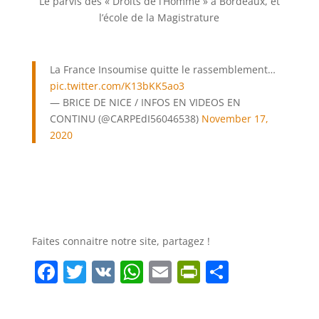
Le parvis des « Droits de l’Homme » à Bordeaux, et
l’école de la Magistrature
La France Insoumise quitte le rassemblement…
pic.twitter.com/K13bKK5ao3
— BRICE DE NICE / INFOS EN VIDEOS EN
CONTINU (@CARPEdI56046538)
November 17,
2020
Faites connaitre notre site, partagez !
F
T
V
W
E
Pr
P
a
w
K
h
m
in
ar
c
itt
at
ai
tF
ta